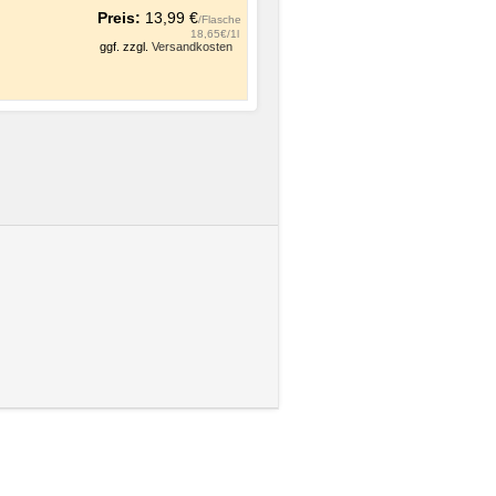
Preis:
13,99 €
/Flasche
18,65€/1l
ggf. zzgl.
Versandkosten