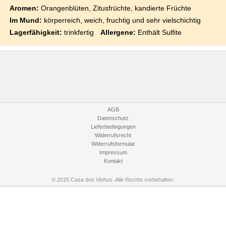
Aromen:
Orangenblüten, Zitusfrüchte, kandierte Früchte
Im Mund:
körperreich, weich, fruchtig und sehr vielschichtig
Lagerfähigkeit:
trinkfertig
Allergene:
Enthält Sulfite
AGB
Datenschutz
Lieferbedingungen
Widerrufsrecht
Widerrufsformular
Impressum
Kontakt
© 2015 Casa dos Vinhos. Alle Rechte vorbehalten.