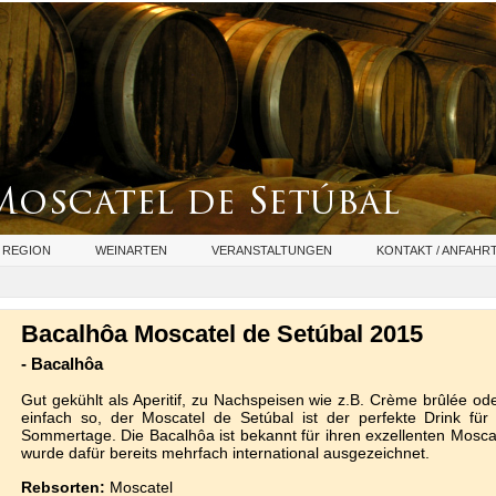
 REGION
WEINARTEN
VERANSTALTUNGEN
KONTAKT / ANFAHR
Bacalhôa Moscatel de Setúbal 2015
- Bacalhôa
Gut gekühlt als Aperitif, zu Nachspeisen wie z.B. Crème brûlée od
einfach so, der Moscatel de Setúbal ist der perfekte Drink fü
Sommertage. Die Bacalhôa ist bekannt für ihren exzellenten Mosca
wurde dafür bereits mehrfach international ausgezeichnet.
Rebsorten:
Moscatel